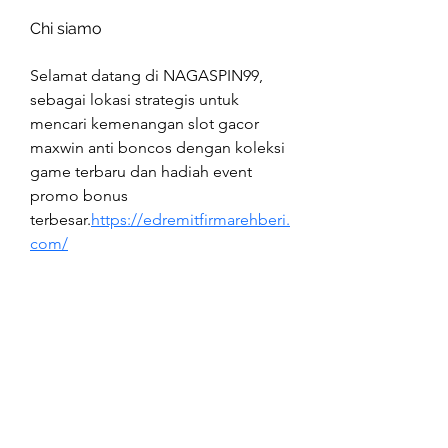
Chi siamo
Selamat datang di NAGASPIN99, 
sebagai lokasi strategis untuk 
mencari kemenangan slot gacor 
maxwin anti boncos dengan koleksi 
game terbaru dan hadiah event 
promo bonus 
terbesar.
https://edremitfirmarehberi.
com/
Or Amour Gioielli is licenseed by:
G-TRADE S.p.A.
Sede legale via Nomentana
865/a
00137 Roma (RM)